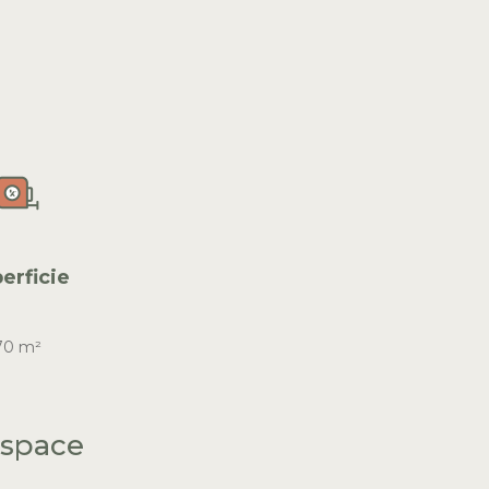
erficie
70 m²
 space